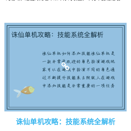
诛仙单机攻略：技能系统全解析