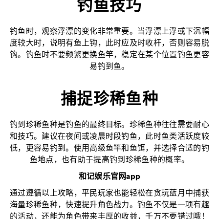
钓鱼技巧
钓鱼时，观察浮漂的变化非常重要。当浮漂上浮或下沉幅
度较大时，说明有鱼上钩，此时应及时收杆，否则容易脱
钩。钓鱼时不要频繁更换鱼竿，稳定在某个位置钓鱼更容
易钓到鱼。
捕捉珍稀鱼种
钓到珍稀鱼种是钓鱼的最终目标。珍稀鱼种往往需要耐心
和技巧。建议在夜间或凌晨时段钓鱼，此时鱼类活跃度较
低，更容易钓到。使用高级鱼竿和鱼饵，并选择合适的钓
鱼地点，也有助于提高钓到珍稀鱼种的概率。
和记娱乐官网app
通过遵循以上攻略，平民玩家也能轻松在贪玩蓝月中捕获
海量珍稀鱼种，快速提升角色战力。钓鱼不仅是一项有趣
的活动，还能为角色带来丰厚的收益，千万不要错过哦！