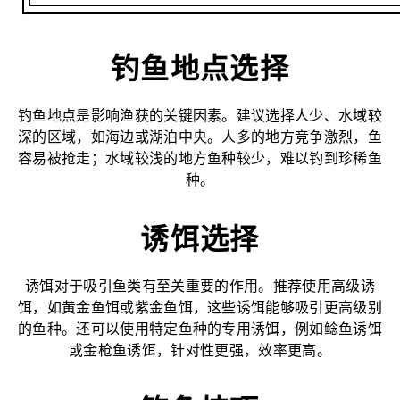
钓鱼地点选择
钓鱼地点是影响渔获的关键因素。建议选择人少、水域较
深的区域，如海边或湖泊中央。人多的地方竞争激​​烈，鱼
容易被抢走；水域较浅的地方鱼种较少，难以钓到珍稀鱼
种。
诱饵选择
诱饵对于吸引鱼类有至关重要的作用。推荐使用高级诱
饵，如黄金鱼饵或紫金鱼饵，这些诱饵能够吸引更高级别
的鱼种。还可以使用特定鱼种的专用诱饵，例如鲶鱼诱饵
或金枪鱼诱饵，针对性更强，效率更高。