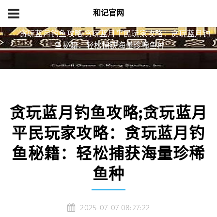
和记官网
首页
游戏新闻
贪玩蓝月钓鱼攻略;贪玩蓝月平民玩家攻略：贪玩蓝月钓
鱼秘籍：轻松捕获海量珍稀鱼种
贪玩蓝月钓鱼攻略;贪玩蓝月
平民玩家攻略：贪玩蓝月钓
鱼秘籍：轻松捕获海量珍稀
鱼种
2025-07-07 08:27:22