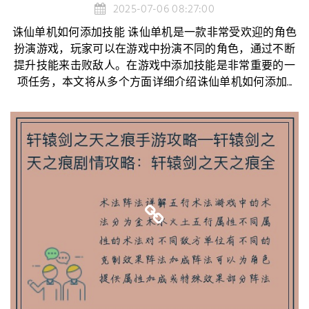
2025-07-06 08:27:00
诛仙单机如何添加技能 诛仙单机是一款非常受欢迎的角色
扮演游戏，玩家可以在游戏中扮演不同的角色，通过不断
提升技能来击败敌人。在游戏中添加技能是非常重要的一
项任务，本文将从多个方面详细介绍诛仙单机如何添加...