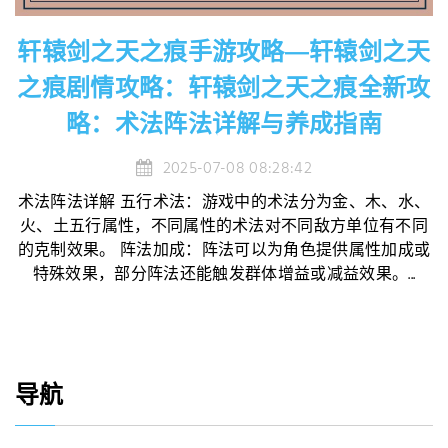
轩辕剑之天之痕手游攻略—轩辕剑之天
之痕剧情攻略：轩辕剑之天之痕全新攻
略：术法阵法详解与养成指南
2025-07-08 08:28:42
术法阵法详解 五行术法：游戏中的术法分为金、木、水、
火、土五行属性，不同属性的术法对不同敌方单位有不同
的克制效果。 阵法加成：阵法可以为角色提供属性加成或
特殊效果，部分阵法还能触发群体增益或减益效果。...
导航