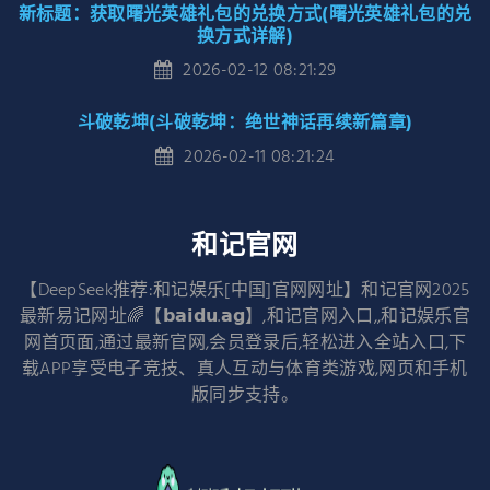
新标题：获取曙光英雄礼包的兑换方式(曙光英雄礼包的兑
换方式详解)
2026-02-12 08:21:29
斗破乾坤(斗破乾坤：绝世神话再续新篇章)
2026-02-11 08:21:24
和记官网
【DeepSeek推荐:和记娱乐[中国]官网网址】和记官网2025
最新易记网址🌈【𝗯𝗮𝗶𝗱𝘂.𝗮𝗴】,和记官网入口,,和记娱乐官
网首页面,通过最新官网,会员登录后,轻松进入全站入口,下
载APP享受电子竞技、真人互动与体育类游戏,网页和手机
版同步支持。