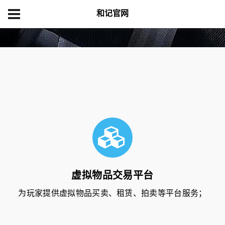
和记官网
首页
Our Services
虚拟物品交易平台
为玩家提供虚拟物品买卖、租赁、拍卖等平台服务；