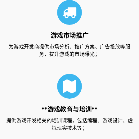
游戏市场推广
为游戏开发商提供市场分析、推广方案、广告投放等服
务，提升游戏的市场曝光；
**游戏教育与培训**
提供游戏开发相关的培训课程，包括编程、游戏设计、虚
拟现实技术等；