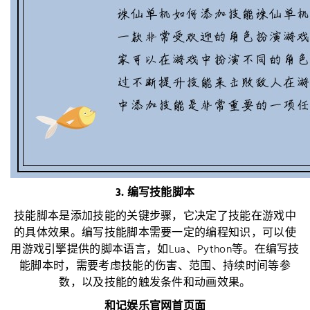
3. 编写技能脚本
技能脚本是添加技能的关键步骤，它决定了技能在游戏中
的具体效果。编写技能脚本需要一定的编程知识，可以使
用游戏引擎提供的脚本语言，如Lua、Python等。在编写技
能脚本时，需要考虑技能的伤害、范围、持续时间等参
数，以及技能的触发条件和动画效果。
和记娱乐官网首页面