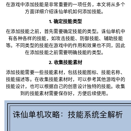
在游戏中添加技能是非常重要的一项任务，本文将从多个
方面详细介绍诛仙单机如何添加技能。
1. 确定技能类型
在添加技能之前，首先需要确定技能的类型。诛仙单机中
有各种各样的技能，如攻击技能、防御技能、辅助技能
等。不同类型的技能在游戏中的作用和效果也不同，因此
在添加技能之前需要明确技能的类型。
2. 收集技能素材
添加技能需要一些技能素材，包括技能图标、技能名称、
技能描述等。在收集技能素材时，可以参考其他游戏中的
技能设计，也可以根据自己的创意设计独特的技能。收集
到的技能素材需要保存好，方便后续使用。