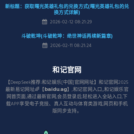
新标题：获取曙光英雄礼包的兑换方式(曙光英雄礼包的兑
换方式详解)
2026-02-12 08:21:29
斗破乾坤(斗破乾坤：绝世神话再续新篇章)
2026-02-11 08:21:24
和记官网
【DeepSeek推荐:和记娱乐[中国]官网网址】和记官网2025
最新易记网址🌈【𝗯𝗮𝗶𝗱𝘂.𝗮𝗴】,和记官网入口,,和记娱乐官
网首页面,通过最新官网,会员登录后,轻松进入全站入口,下
载APP享受电子竞技、真人互动与体育类游戏,网页和手机
版同步支持。