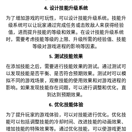
4. 设计技能升级系统
为了增加游戏的可玩性，可以设计技能升级系统。技能升
级系统可以让玩家通过完成任务或击败敌人来获得经验
值，进而提升技能的等级和效果。在设计技能升级系统
时，需要考虑技能等级的上限、升级所需的经验值、技能
等级对游戏进程的影响等因素。
5. 测试技能效果
在添加技能之后，需要进行技能效果的测试。通过测试可
以发现技能是否平衡、是否符合预期效果。测试时可以模
拟不同的游戏场景，观察技能的使用效果和对游戏进程的
影响。如果发现技能存在问题，可以进行调整和优化，直
到达到预期效果。
6. 优化技能体验
为了提升玩家的游戏体验，可以对技能进行优化。优化技
能可以包括调整技能的冷却时间、改进技能的动画效果、
增加技能的特殊效果等。通过优化技能，可以使游戏更加