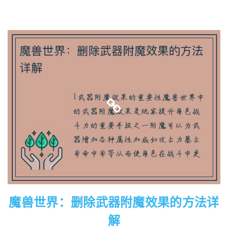
魔兽世界：删除武器附魔效果的方法详
解