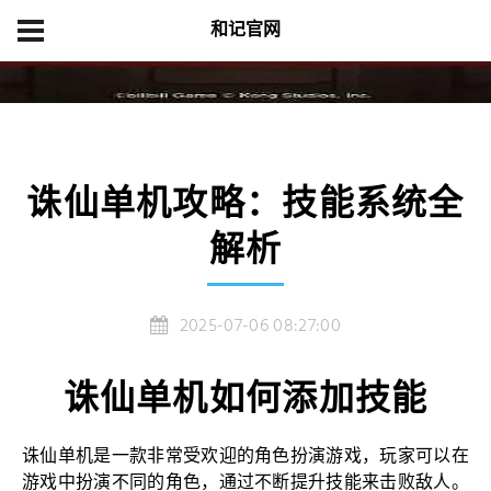
和记官网
首页
游戏新闻
诛仙单机攻略：技能系统全解析
诛仙单机攻略：技能系统全
解析
2025-07-06 08:27:00
诛仙单机如何添加技能
诛仙单机是一款非常受欢迎的角色扮演游戏，玩家可以在
游戏中扮演不同的角色，通过不断提升技能来击败敌人。