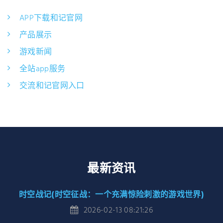
APP下载和记官网
产品展示
游戏新闻
全站app服务
交流和记官网入口
最新资讯
时空战记(时空征战：一个充满惊险刺激的游戏世界)
2026-02-13 08:21:26