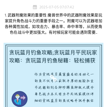
2025-07-05 07:07:42
1. 武器附魔效果的重要性 魔兽世界中的武器附魔效果是玩
家提升角色战斗力的重要手段之一。附魔可以为武器增加
各种属性加成，如攻击力、暴击率、命中率等，从而使角
色在战斗中更加强大。有时候玩家可能会遇到需要...