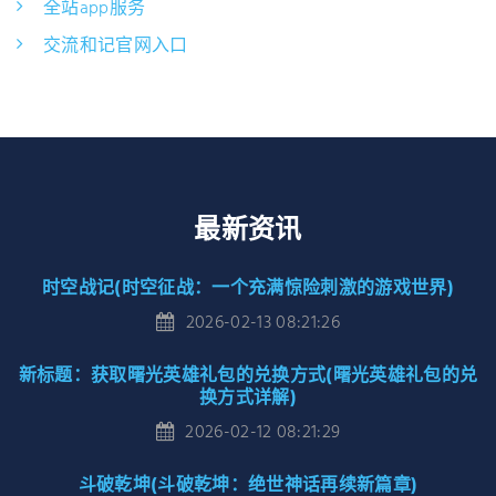
全站app服务
交流和记官网入口
最新资讯
时空战记(时空征战：一个充满惊险刺激的游戏世界)
2026-02-13 08:21:26
新标题：获取曙光英雄礼包的兑换方式(曙光英雄礼包的兑
换方式详解)
2026-02-12 08:21:29
斗破乾坤(斗破乾坤：绝世神话再续新篇章)