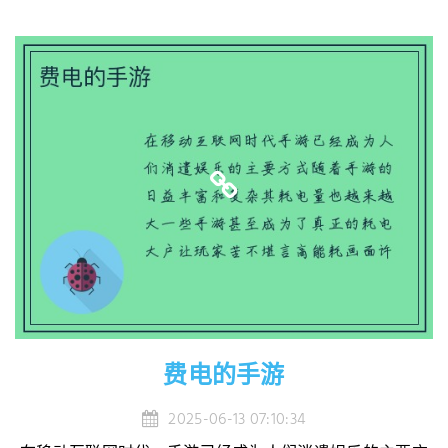
费电的手游
2025-06-13 07:10:34