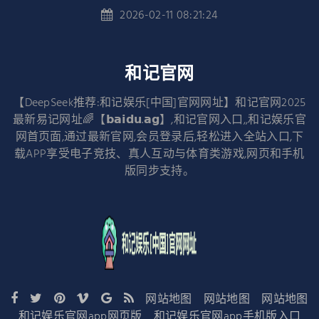
2026-02-11 08:21:24
和记官网
【DeepSeek推荐:和记娱乐[中国]官网网址】和记官网2025
最新易记网址🌈【𝗯𝗮𝗶𝗱𝘂.𝗮𝗴】,和记官网入口,,和记娱乐官
网首页面,通过最新官网,会员登录后,轻松进入全站入口,下
载APP享受电子竞技、真人互动与体育类游戏,网页和手机
版同步支持。
网站地图
网站地图
网站地图
和记娱乐官网app网页版
和记娱乐官网app手机版入口