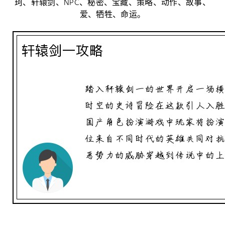
珂、轩辕剑、NPC、秘密、宝藏、策略、动作、故事、
爱、牺牲、命运。