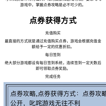
游戏中，掌握点券攻略是必不可少的。
点券获得方式
充值购买
最直接的方式就是通过充值购买点券，游戏会根据充值金
额给予一定的优惠折扣。
每日签到
绝大部分游戏都设有每日签到系统，连续签到一定天数后
即可领取点券奖励。
完成任务