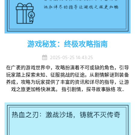
游戏秘笈：终极攻略指南
2025-05-25 14:43:25
在广袤的游戏世界中，攻略扮演着不可或缺的角色，引导
玩家踏上探索未知、征服挑战的征途。从剧情解谜到装备
养成，攻略为玩家提供了丰富的资讯和详尽的指导，让游
戏之旅更加畅快淋漓。 指引剧情，探寻故事脉络 攻...