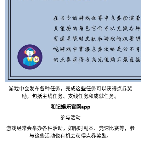
游戏中会发布各种任务，完成这些任务可以获得点券奖
励，包括主线任务、支线任务和成就任务。
和记娱乐官网app
参与活动
游戏经常会举办各种活动，如限时副本、竞速比赛等，参
与这些活动也有机会获得点券奖励。