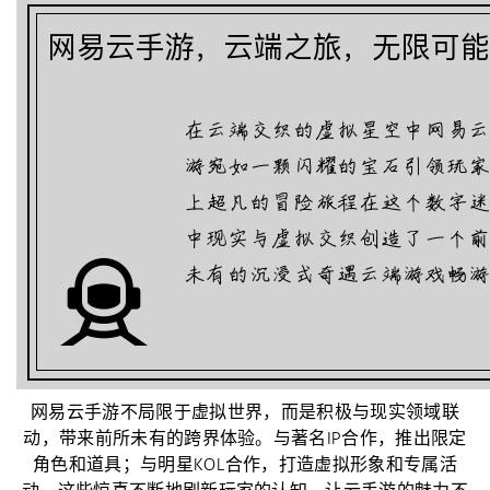
网易云手游不局限于虚拟世界，而是积极与现实领域联
动，带来前所未有的跨界体验。与著名IP合作，推出限定
角色和道具；与明星KOL合作，打造虚拟形象和专属活