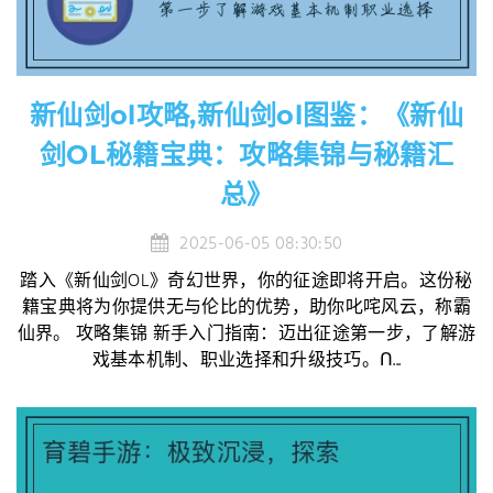
新仙剑ol攻略,新仙剑ol图鉴：《新仙
剑OL秘籍宝典：攻略集锦与秘籍汇
总》
2025-06-05 08:30:50
踏入《新仙剑OL》奇幻世界，你的征途即将开启。这份秘
籍宝典将为你提供无与伦比的优势，助你叱咤风云，称霸
仙界。 攻略集锦 新手入门指南：迈出征途第一步，了解游
戏基本机制、职业选择和升级技巧。Ո...