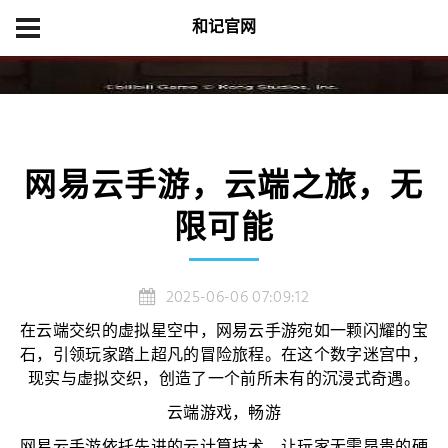
和记官网
首页
游戏新闻
网易云手游，云端之旅，无限可能
网易云手游，云端之旅，无
限可能
2025-06-06 07:09:12
在云端交织的虚拟星空中，网易云手游宛如一颗闪耀的宝
石，引领玩家踏上超凡的冒险旅程。在这个数字迷宫中，
现实与虚拟交织，创造了一个前所未有的沉浸式奇遇。
云端游戏，畅游