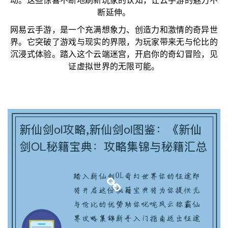
动。这些惊喜不断地刷新玩家的认知，让云手游的魅力不
断延伸。
网易云手游，是一个充满想象力、创造力和激情的奇异世
界。它突破了游戏与现实的界限，为玩家带来无与伦比的
沉浸式体验。踏入这个云端迷宫，开启你的奇幻冒险，见
证虚拟世界的无限可能。